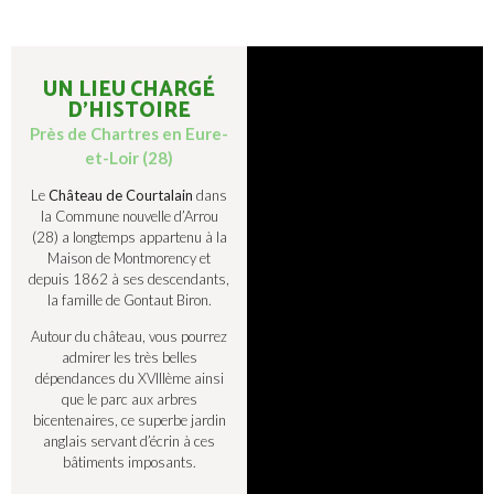
UN LIEU CHARGÉ
D’HISTOIRE
Près de Chartres en Eure-
et-Loir (28)
Le
Château de Courtalain
dans
la Commune nouvelle d’Arrou
(28) a longtemps appartenu à la
Maison de Montmorency et
depuis 1862 à ses descendants,
la famille de Gontaut Biron.
Autour du château, vous pourrez
admirer les très belles
dépendances du XVIIIème ainsi
que le parc aux arbres
bicentenaires, ce superbe jardin
anglais servant d’écrin à ces
bâtiments imposants.