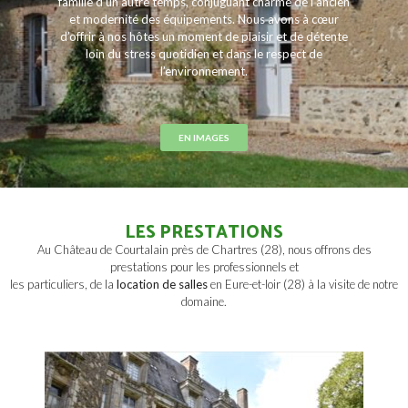
famille d’un autre temps, conjuguant charme de l’ancien
et modernité des équipements. Nous avons à cœur
d’offrir à nos hôtes un moment de plaisir et de détente
loin du stress quotidien et dans le respect de
l’environnement.
EN IMAGES
LES PRESTATIONS
Au Château de Courtalain près de Chartres (28), nous offrons des
prestations pour les professionnels et
les particuliers, de la
location de salles
en Eure-et-loir (28) à la visite de notre
domaine.